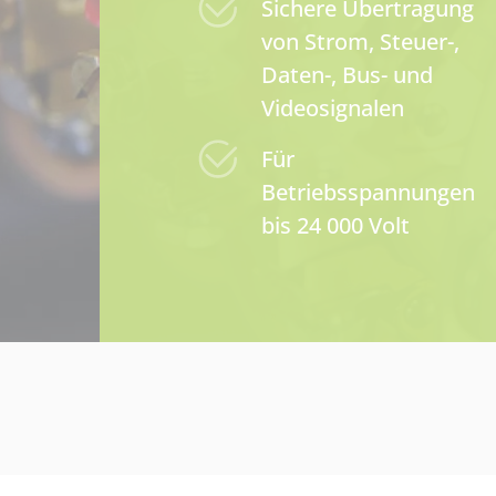
Sichere Übertragung
von Strom, Steuer-,
Daten-, Bus- und
Videosignalen
Für
Betriebsspannungen
bis 24 000 Volt