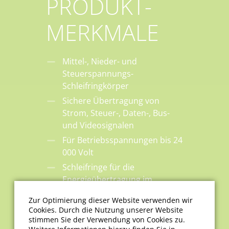
PRODUKT­
MERKMALE
Mittel-, Nieder- und
Steuerspannungs-
Schleifringkörper
Sichere Übertragung von
Strom, Steuer-, Daten-, Bus-
und Videosignalen
Für Betriebsspannungen bis 24
000 Volt
Schleifringe für die
Energieübertragung im
Bereich von mA bis zu 1000 A
Zur Optimierung dieser Website verwenden wir
Schutzart: IP55
Cookies. Durch die Nutzung unserer Website
(standardmäßig) bis IP65,
stimmen Sie der Verwendung von Cookies zu.