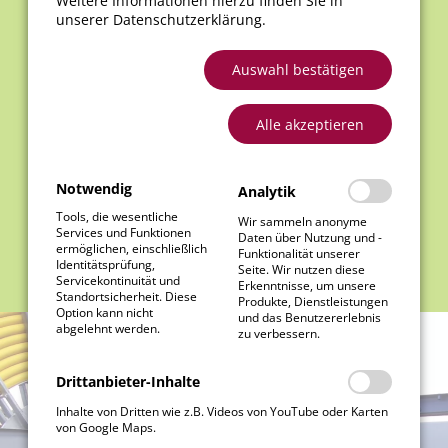
Weitere Informationen hierzu finden Sie in
höhere Schutzarten auf
unserer
Datenschutzerklärung
.
Anfrage
Hohe Verschleißfestigkeit und
Auswahl bestätigen
Vibrationsfestigkeit
Für Dauerbetrieb und hohe
Alle akzeptieren
Dynamik geeignet
Optimaler Oberflächenschutz
für aggressive
Notwendig
Analytik
Umgebungsbedingungen
Tools, die wesentliche
Wir sammeln anonyme
Services und Funktionen
Daten über Nutzung und -
ermöglichen, einschließlich
Funktionalität unserer
Identitätsprüfung,
Seite. Wir nutzen diese
Servicekontinuität und
Erkenntnisse, um unsere
Standortsicherheit. Diese
Produkte, Dienstleistungen
Option kann nicht
und das Benutzererlebnis
abgelehnt werden.
zu verbessern.
Drittanbieter-Inhalte
Inhalte von Dritten wie z.B. Videos von YouTube oder Karten
von Google Maps.